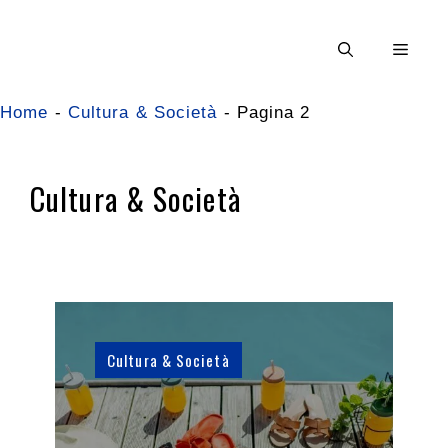
Vai
al
Men
contenuto
Home
-
Cultura & Società
-
Pagina 2
Cultura & Società
Cultura & Società