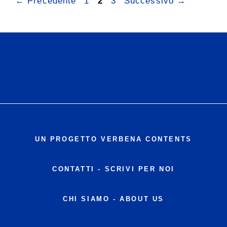
Pagina
Pagina
Pagina
←
Precedente
1
2
3
Successivo
→
UN PROGETTO VERBENA CONTENTS
CONTATTI
-
SCRIVI PER NOI
CHI SIAMO - ABOUT US