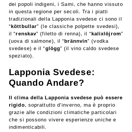
dei popoli indigeni, i Sami, che hanno vissuto
in questa regione per secoli. Tra i piatti
tradizionali della Lapponia svedese ci sono il
“
köttbullar
” (le classiche polpette svedesi),
il “
renskav
” (filetto di renna), il “
kalixlöjrom
”
(uova di salmone), il “
brännvin
” (vodka
svedese) e il “
glögg
” (il vino caldo svedese
speziato).
Lapponia Svedese:
Quando Andare?
Il clima della Lapponia svedese può essere
rigido
, soprattutto d’inverno, ma è proprio
grazie alle condizioni climatiche particolari
che si possono vivere esperienze uniche e
indimenticabili.