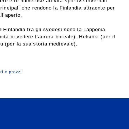
re e le numerose attività sportive invernali
principali che rendono la Finlandia attraente per
ll’aperto.
in Finlandia tra gli svedesi sono la Lapponia
nità di vedere l’aurora boreale), Helsinki (per il
ku (per la sua storia medievale).
ri e prezzi