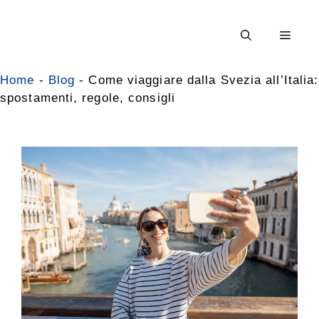
Vai
al
Men
contenuto
Home
-
Blog
-
Come viaggiare dalla Svezia all’Italia:
spostamenti, regole, consigli