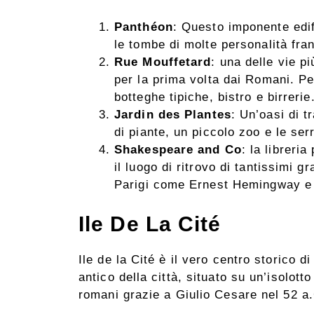
Panthéon
: Questo imponente edif
le tombe di molte personalità fra
Rue Mouffetard
: una delle vie p
per la prima volta dai Romani. Pe
botteghe tipiche, bistro e birrerie
Jardin des Plantes
: Un’oasi di t
di piante, un piccolo zoo e le ser
Shakespeare and Co
: la libreri
il luogo di ritrovo di tantissimi g
Parigi come Ernest Hemingway e
Ile De La Cité
Ile de la Cité è il vero centro storico d
antico della città, situato su un’isolott
romani grazie a Giulio Cesare nel 52 a