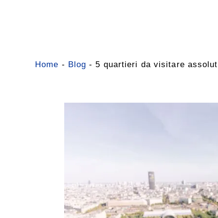
Vai
al
contenuto
Home
-
Blog
-
5 quartieri da visitare assolu