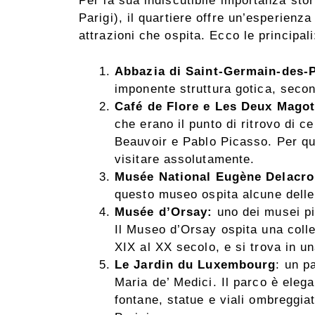
Per la sua indiscutibile importanza stori
Parigi), il quartiere offre un’esperienza
attrazioni che ospita. Ecco le principali
Abbazia di Saint-Germain-des-
imponente struttura gotica, seco
Café de Flore e Les Deux Mago
che erano il punto di ritrovo di 
Beauvoir e Pablo Picasso. Per qu
visitare assolutamente.
Musée National Eugène Delacro
questo museo ospita alcune delle
Musée d’Orsay:
uno dei musei più
Il Museo d’Orsay ospita una coll
XIX al XX secolo, e si trova in u
Le Jardin du Luxembourg
: un p
Maria de’ Medici. Il parco è elega
fontane, statue e viali ombreggiat