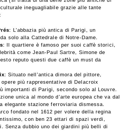
ca (si tratta di una delle zone più antiche di
 culturale ineguagliabile grazie alle tante
:
Prés
: L’abbazia più antica di Parigi, un
nda solo alla Cattedrale di Notre-Dame.
ts
: Il quartiere è famoso per suoi caffè storici,
celebrità come Jean-Paul Sartre, Simone de
esto reputo questi due caffè un must da
ix
: Situato nell’antica dimora del pittore,
 opere più rappresentative di Delacroix
 importanti di Parigi, secondo solo al Louvre.
ezione unica al mondo d’arte europea che va dal
na elegante stazione ferroviaria dismessa.
arco fondato nel 1612 per volere della regina
ntissimo, con ben 23 ettari di spazi verdi,
i. Senza dubbio uno dei giardini più belli di