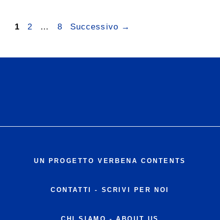
Pagina
Pagina
Pagina
1
2
…
8
Successivo
→
UN PROGETTO VERBENA CONTENTS
CONTATTI
-
SCRIVI PER NOI
CHI SIAMO - ABOUT US