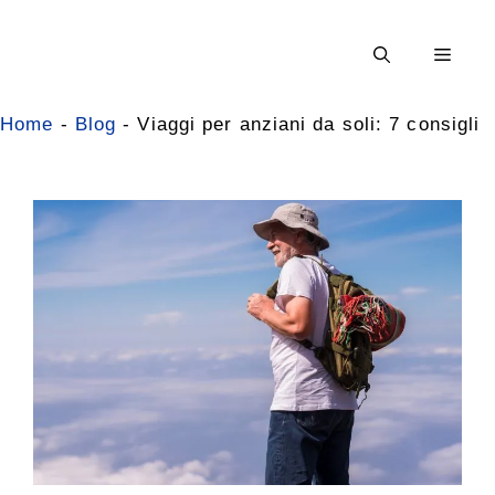
Vai
al
Men
contenuto
Home
-
Blog
-
Viaggi per anziani da soli: 7 consigli