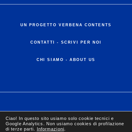
UN PROGETTO VERBENA CONTENTS
CONTATTI
-
SCRIVI PER NOI
CHI SIAMO - ABOUT US
© 2026 VERBENA
Ciao! In questo sito usiamo solo cookie tecnici e
GUEST POST
Google Analytics. Non usiamo cookies di profilazione
PRIVACY POLICY
di terze parti.
Informazioni
.